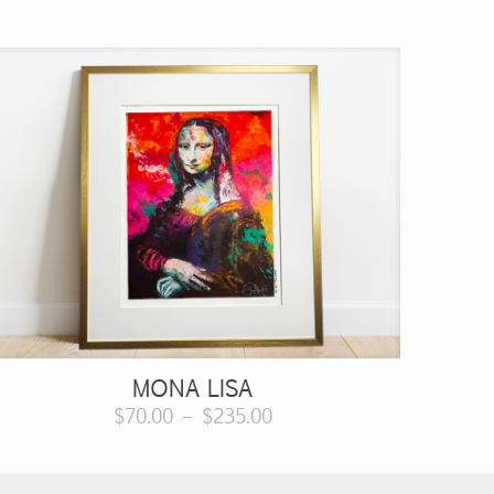
MONA LISA
$
70.00
–
$
235.00