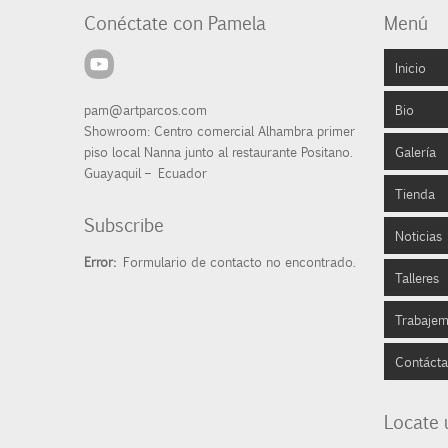
Conéctate con Pamela
Menú
Inicio
pam@artparcos.com
Bio
Showroom: Centro comercial Alhambra primer
piso local Nanna junto al restaurante Positano.
Galería
Broch
Guayaquil – Ecuador
Tienda
Abstr
Subscribe
Noticias
Paisa
Pintu
Error:
Formulario de contacto no encontrado.
Talleres
Natur
Litog
Prens
Trabaje
Famil
Porta
Expos
Escog
Contáct
Rostr
Reloj
Cobr
Colec
Deco
Locate 
Depo