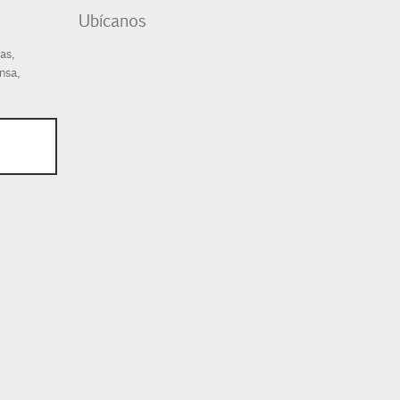
Ubícanos
as,
nsa,