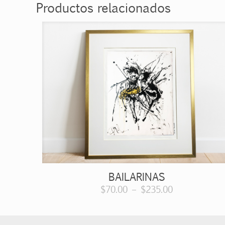
Productos relacionados
BAILARINAS
$
70.00
–
$
235.00