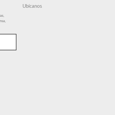
Ubícanos
as,
nsa,