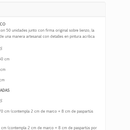
RCO
on 50 unidades junto con firma original sobre lienzo, la
de una manera artesanal con detalles en pintura acrílica
S
50
cm
cm
cm
CADAS
S
70
cm (contempla 2 cm de marco + 8 cm de paspartús
cm (contempla 2 cm de marco + 8 cm de paspartús por