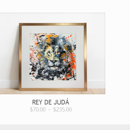
REY DE JUDÁ
$
70.00
–
$
235.00