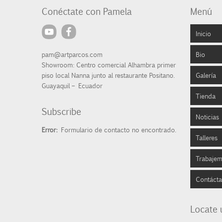
Conéctate con Pamela
Menú
Inicio
pam@artparcos.com
Bio
Showroom: Centro comercial Alhambra primer
piso local Nanna junto al restaurante Positano.
Galería
Broch
Guayaquil – Ecuador
Tienda
Abstr
Subscribe
Noticias
Paisa
Pintu
Error:
Formulario de contacto no encontrado.
Talleres
Natur
Litog
Prens
Trabaje
Famil
Porta
Expos
Escog
Contáct
Rostr
Reloj
Cobr
Colec
Deco
Locate 
Depo