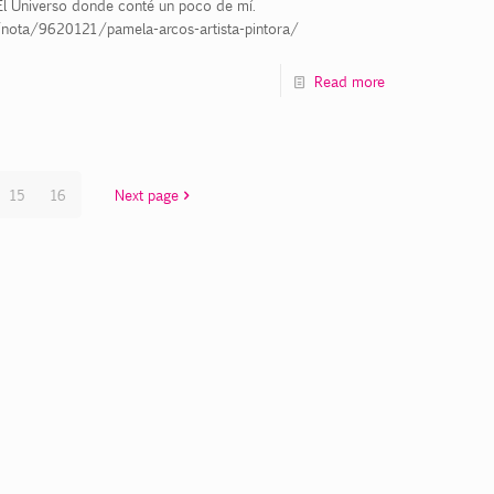
io El Universo donde conté un poco de mí.
nota/9620121/pamela-arcos-artista-pintora/
Read more
15
16
Next page