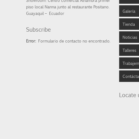
Showroom: Centro comercial Alhambra primer
piso local Nanna junto al restaurante Positano.
Galería
Broch
Guayaquil – Ecuador
Tienda
Abstr
Subscribe
Noticias
Paisa
Pintu
Error:
Formulario de contacto no encontrado.
Talleres
Natur
Litog
Prens
Trabaje
Famil
Porta
Expos
Escog
Contáct
Rostr
Reloj
Cobr
Colec
Deco
Locate 
Depo