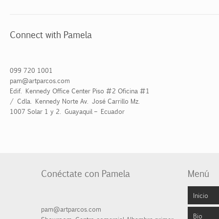
Connect with Pamela
099 720 1001
pam@artparcos.com
Edif. Kennedy Office Center Piso #2 Oficina #1
/ Cdla. Kennedy Norte Av. José Carrillo Mz.
1007 Solar 1 y 2. Guayaquil – Ecuador
Conéctate con Pamela
Menú
Inicio
pam@artparcos.com
Bio