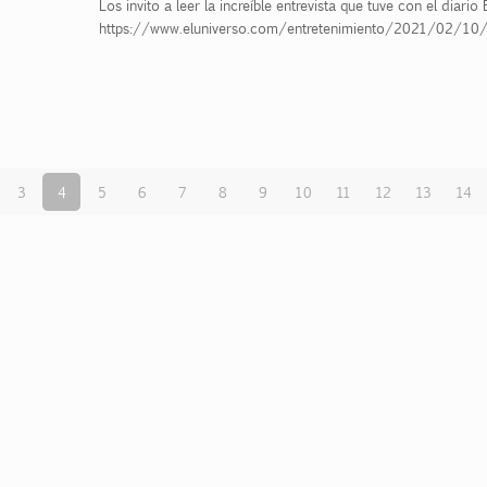
Los invito a leer la increíble entrevista que tuve con el diar
https://www.eluniverso.com/entretenimiento/2021/02/10/
3
4
5
6
7
8
9
10
11
12
13
14