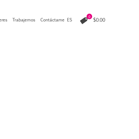
0
$0.00
leres
Trabajemos
Contáctame
ES