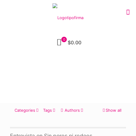
0
$0.00
Categories
Tags
Authors
Show all
Entrevista en Sin peros ni rodeos