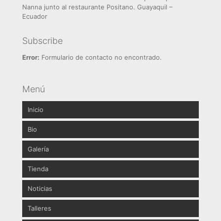
Nanna junto al restaurante Positano. Guayaquil –
Ecuador
Subscribe
Error:
Formulario de contacto no encontrado.
Menú
Inicio
Bio
Galería
Brochure
Tienda
Abstractos
Noticias
Paisajismo
Pinturas
Talleres
Naturaleza
Litografías
Prensa