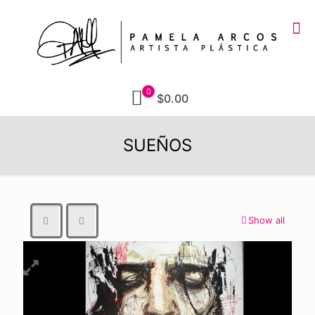
0
$0.00
SUEÑOS
Show all