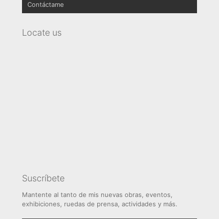
Contáctame
Rostros
Relojes
Cobranding
Colecciones
Decoradores
Locate us
Deportes
Suscríbete
Mantente al tanto de mis nuevas obras, eventos,
exhibiciones, ruedas de prensa, actividades y más.