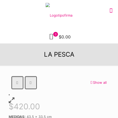
0
$0.00
LA PESCA
Show all
$
420.00
MEDIDAS:
43.5 x 33.5 cm