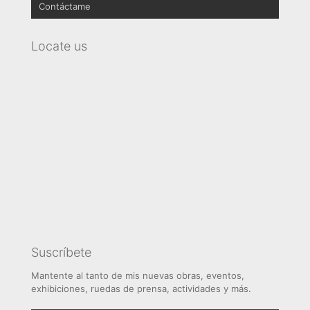
Contáctame
Rostros
Relojes
Cobranding
Colecciones
Decoradores
Locate us
Deportes
Suscríbete
Mantente al tanto de mis nuevas obras, eventos,
exhibiciones, ruedas de prensa, actividades y más.