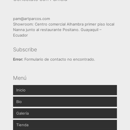
pam@artparcos.com
Showroom: Centro comercial Alhambra primer piso local
Nanna junto al restaurante Positano. Guayaquil –
Ecuador
Subscribe
Error:
Formulario de contacto no encontrado.
Menú
Inicio
Bio
Galería
Brochure
Tienda
Abstractos