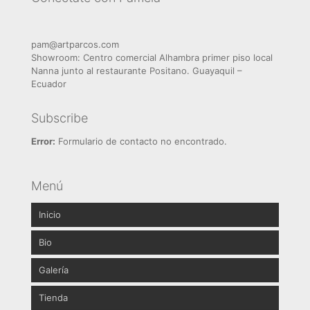
pam@artparcos.com
Showroom: Centro comercial Alhambra primer piso local
Nanna junto al restaurante Positano. Guayaquil –
Ecuador
Subscribe
Error:
Formulario de contacto no encontrado.
Menú
Inicio
Bio
Galería
Brochure
Tienda
Abstractos